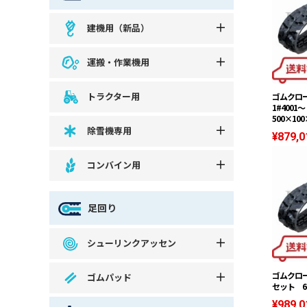
建機用（新品）
運搬・作業機用
トラクター用
ゴムクローラ
1#400
500×100
除雪機専用
¥879,0
コンバイン用
足回り
シューリンクアッセン
ゴムクロー
ゴムパッド
セット 60
¥989,0