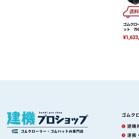
ゴムクロー
ット 750
¥1,633
ゴムク
建機用
運搬