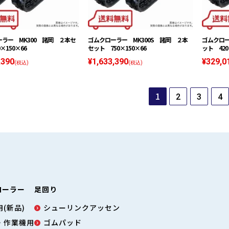
ラー MK300 諸岡 ２本セ
ゴムクローラー MK300S 諸岡 ２本
ゴムクロー
×150×66
セット 750×150×66
ット 420
,390
¥1,633,390
¥329,0
(税込)
(税込)
1
2
3
4
ローラー
足回り
(新品)
シューリンクアッセン
・作業機用
ゴムパッド