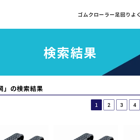
ゴムクローラー
足回り
よ
検索結果
岡
」の検索結果
1
2
3
4