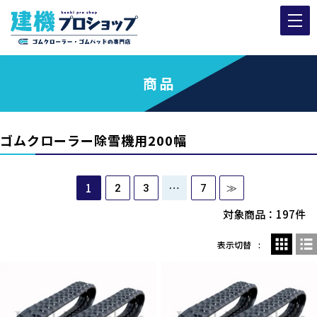
商品
ゴムクローラー除雪機用200幅
1
…
2
3
7
≫
対象商品：197件
表示切替