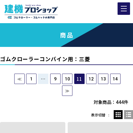
商品
ゴムクローラーコンバイン用：三菱
…
11
≪
1
9
10
12
13
14
≫
対象商品：444件
表示切替