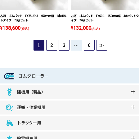
古河 ゴムパッド FX75UR-3 450mm幅 4本ボル
古河 ゴムパッド FX60-1 450mm幅 4本ボルトタ
トタイプ 78枚セット
イプ 74枚セット
¥138,600
¥132,000
(税込)
(税込)
1
…
2
3
6
≫
ゴムクローラー
建機用（新品）
運搬・作業機用
トラクター用
除雪機専用