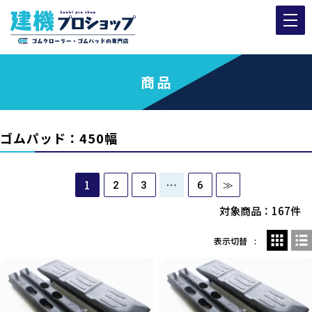
商品
ゴムパッド：450幅
1
…
2
3
6
≫
対象商品：167件
表示切替