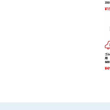
350
¥1
ゴ
用 
600
¥4