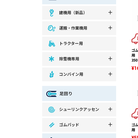
建機用（新品）
運搬・作業機用
トラクター用
ゴ
用 
除雪機専用
350
¥1
コンバイン用
足回り
シューリンクアッセン
ゴムパッド
ゴ
用 
¥5