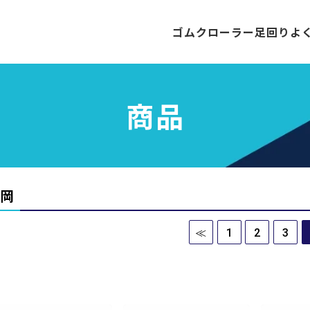
ゴムクローラー
足回り
よ
商品
岡
≪
1
2
3