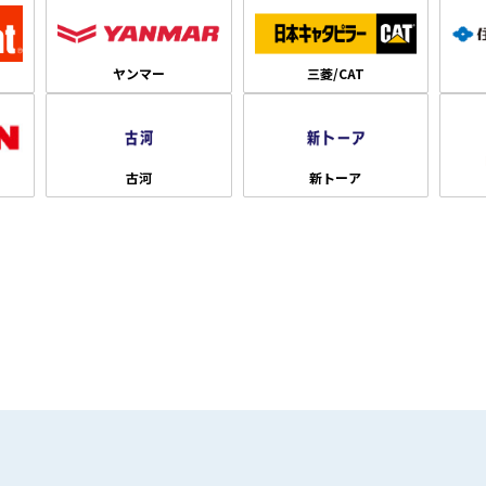
ヤンマー
三菱/CAT
古河
新トーア