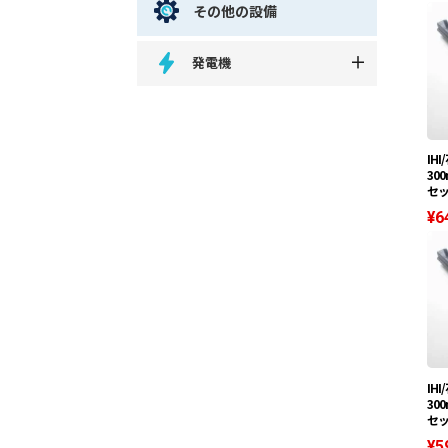
その他の設備
発電機
IH
30
セ
¥6
IH
30
セ
¥5