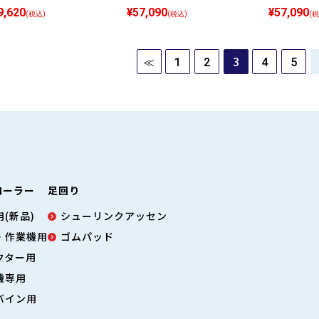
9,620
¥57,090
¥57,090
(税込)
(税込)
(税
3
≪
1
2
4
5
ローラー
足回り
(新品)
シューリンクアッセン
・作業機用
ゴムパッド
クター用
機専用
バイン用