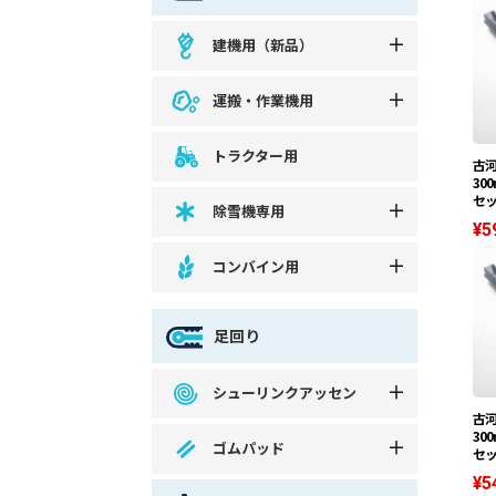
建機用（新品）
運搬・作業機用
トラクター用
古河
30
セ
除雪機専用
¥5
コンバイン用
足回り
シューリンクアッセン
古河
30
ゴムパッド
セ
¥5