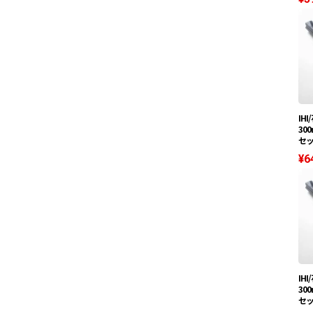
IH
30
セ
¥6
IH
30
セ