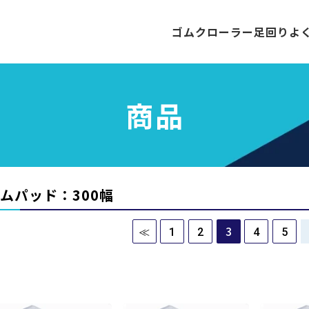
ゴムクローラー
足回り
よ
商品
ムパッド：300幅
3
≪
1
2
4
5