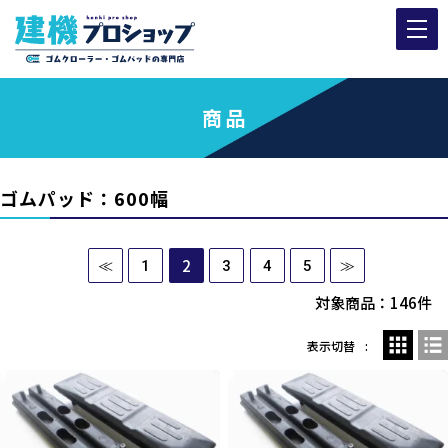
商品
ゴムパッド：600幅
2
≪
1
3
4
5
≫
対象商品：146件
表示切替