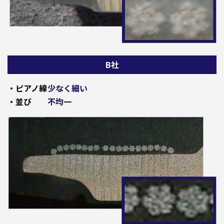
B社
・ピアノ線
少なく細い
・並び
不均一