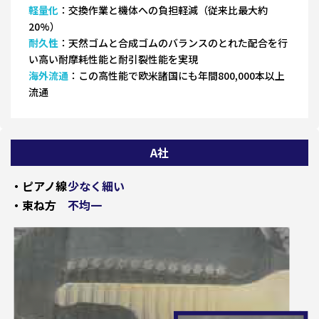
軽量化
：交換作業と機体への負担軽減（従来比最大約
20%）
耐久性
：天然ゴムと合成ゴムのバランスのとれた配合を行
い高い耐摩耗性能と耐引裂性能を実現
海外流通
：この高性能で欧米諸国にも年間800,000本以上
流通
A社
・ピアノ線
少なく細い
・束ね方
不均一