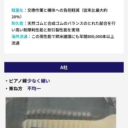
軽量化
：交換作業と機体への負担軽減（従来比最大約
20%）
耐久性
：天然ゴムと合成ゴムのバランスのとれた配合を行
い高い耐摩耗性能と耐引裂性能を実現
海外流通
：この高性能で欧米諸国にも年間800,000本以上
流通
A社
・ピアノ線
少なく細い
・束ね方
不均一