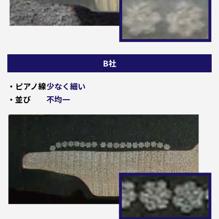
B社
・ピアノ線
少なく細い
・並び
不均一