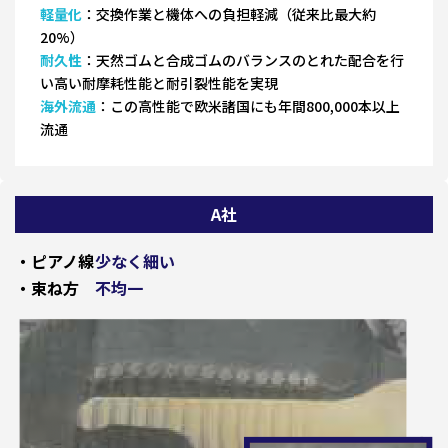
軽量化
：交換作業と機体への負担軽減（従来比最大約
20%）
耐久性
：天然ゴムと合成ゴムのバランスのとれた配合を行
い高い耐摩耗性能と耐引裂性能を実現
海外流通
：この高性能で欧米諸国にも年間800,000本以上
流通
A社
・ピアノ線
少なく細い
・束ね方
不均一