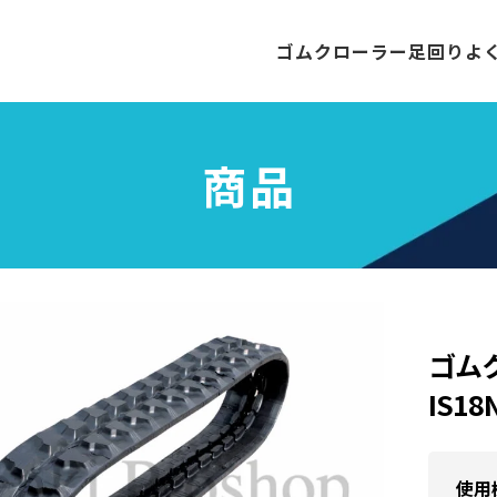
ゴムクローラー
足回り
よ
商品
ゴム
IS1
使用