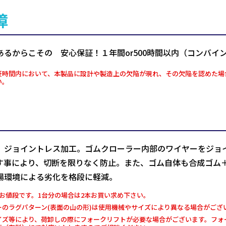
障
あるからこその 安心保証！１年間or500時間以内（コンバイ
証時間内において、本製品に設計や製造上の欠陥が現れ、その欠陥を認めた場
い。
、ジョイントレス加工。ゴムクローラー内部のワイヤーをジョ
す事により、切断を限りなく防止。また、ゴム自体も合成ゴム
場環境による劣化を格段に軽減。
お値段です。1台分の場合は2本お買い求め下さい。
ーのラグパターン(表面の山の形)は使用機械やサイズにより異なる場合がござ
イズ等により、荷卸しの際にフォークリフトが必要な場合がございます。フォー