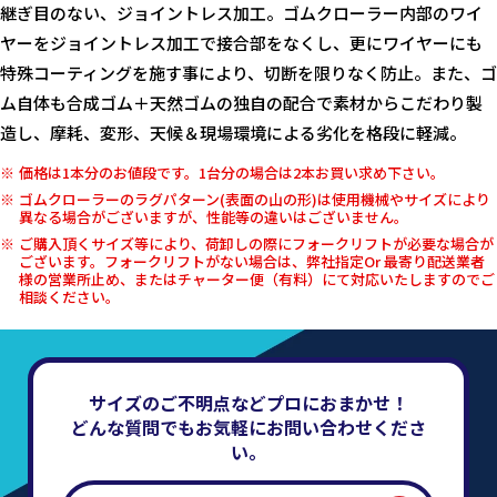
継ぎ目のない、ジョイントレス加工。ゴムクローラー内部のワイ
ヤーをジョイントレス加工で接合部をなくし、更にワイヤーにも
特殊コーティングを施す事により、切断を限りなく防止。また、ゴ
ム自体も合成ゴム＋天然ゴムの独自の配合で素材からこだわり製
造し、摩耗、変形、天候＆現場環境による劣化を格段に軽減。
価格は1本分のお値段です。1台分の場合は2本お買い求め下さい。
ゴムクローラーのラグパターン(表面の山の形)は使用機械やサイズにより
異なる場合がございますが、性能等の違いはございません。
ご購入頂くサイズ等により、荷卸しの際にフォークリフトが必要な場合が
ございます。フォークリフトがない場合は、弊社指定Or 最寄り配送業者
様の営業所止め、またはチャーター便（有料）にて対応いたしますのでご
相談ください。
サイズのご不明点などプロにおまかせ！
どんな質問でもお気軽にお問い合わせくださ
い。