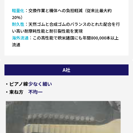
軽量化
：交換作業と機体への負担軽減（従来比最大約
20%）
耐久性
：天然ゴムと合成ゴムのバランスのとれた配合を行
い高い耐摩耗性能と耐引裂性能を実現
海外流通
：この高性能で欧米諸国にも年間800,000本以上
流通
A社
・ピアノ線
少なく細い
・束ね方
不均一