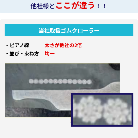
ここが違う
他社様と
！！
当社取扱ゴムクローラー
・ピアノ線
太さが他社の2倍
・並び・束ね方
均一