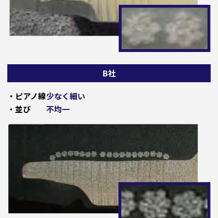
B社
・ピアノ線
少なく細い
・並び
不均一