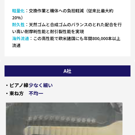
軽量化
：交換作業と機体への負担軽減（従来比最大約
20%）
耐久性
：天然ゴムと合成ゴムのバランスのとれた配合を行
い高い耐摩耗性能と耐引裂性能を実現
海外流通
：この高性能で欧米諸国にも年間800,000本以上
流通
A社
・ピアノ線
少なく細い
・束ね方
不均一