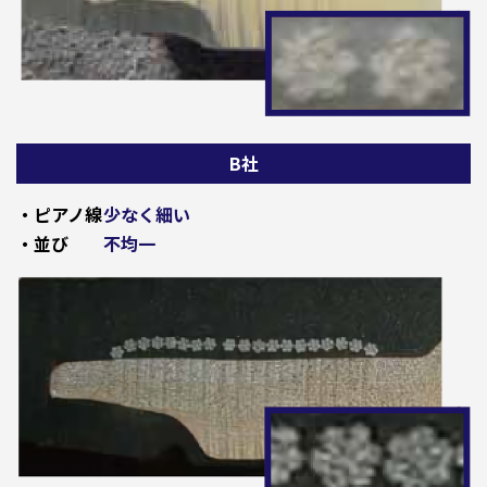
B社
・ピアノ線
少なく細い
・並び
不均一