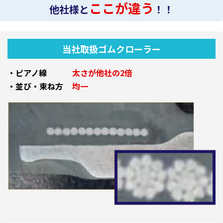
ここが違う
他社様と
！！
当社取扱ゴムクローラー
・ピアノ線
太さが他社の2倍
・並び・束ね方
均一