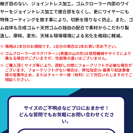
継ぎ目のない、ジョイントレス加工。ゴムクローラー内部のワイ
ヤーをジョイントレス加工で接合部をなくし、更にワイヤーにも
特殊コーティングを施す事により、切断を限りなく防止。また、ゴ
ム自体も合成ゴム＋天然ゴムの独自の配合で素材からこだわり製
造し、摩耗、変形、天候＆現場環境による劣化を格段に軽減。
価格は1本分のお値段です。1台分の場合は2本お買い求め下さい。
ゴムクローラーのラグパターン(表面の山の形)は使用機械やサイズにより
異なる場合がございますが、性能等の違いはございません。
ご購入頂くサイズ等により、荷卸しの際にフォークリフトが必要な場合が
ございます。フォークリフトがない場合は、弊社指定Or 最寄り配送業者
様の営業所止め、またはチャーター便（有料）にて対応いたしますのでご
相談ください。
サイズのご不明点などプロにおまかせ！
どんな質問でもお気軽にお問い合わせくださ
い。