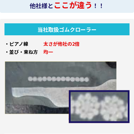
ここが違う
他社様と
！！
当社取扱ゴムクローラー
・ピアノ線
太さが他社の2倍
・並び・束ね方
均一