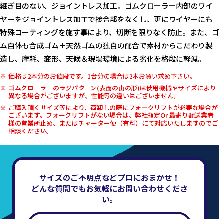
継ぎ目のない、ジョイントレス加工。ゴムクローラー内部のワイ
ヤーをジョイントレス加工で接合部をなくし、更にワイヤーにも
特殊コーティングを施す事により、切断を限りなく防止。また、ゴ
ム自体も合成ゴム＋天然ゴムの独自の配合で素材からこだわり製
造し、摩耗、変形、天候＆現場環境による劣化を格段に軽減。
価格は2本分のお値段です。1台分の場合は2本お買い求め下さい。
ゴムクローラーのラグパターン(表面の山の形)は使用機械やサイズにより
異なる場合がございますが、性能等の違いはございません。
ご購入頂くサイズ等により、荷卸しの際にフォークリフトが必要な場合が
ございます。フォークリフトがない場合は、弊社指定Or 最寄り配送業者
様の営業所止め、またはチャーター便（有料）にて対応いたしますのでご
相談ください。
サイズのご不明点などプロにおまかせ！
どんな質問でもお気軽にお問い合わせくださ
い。