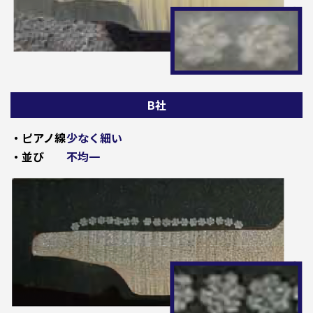
B社
・ピアノ線
少なく細い
・並び
不均一