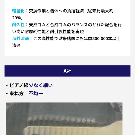
軽量化
：交換作業と機体への負担軽減（従来比最大約
20%）
耐久性
：天然ゴムと合成ゴムのバランスのとれた配合を行
い高い耐摩耗性能と耐引裂性能を実現
海外流通
：この高性能で欧米諸国にも年間800,000本以上
流通
A社
・ピアノ線
少なく細い
・束ね方
不均一