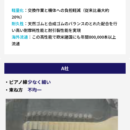
軽量化
：交換作業と機体への負担軽減（従来比最大約
20%）
耐久性
：天然ゴムと合成ゴムのバランスのとれた配合を行
い高い耐摩耗性能と耐引裂性能を実現
海外流通
：この高性能で欧米諸国にも年間800,000本以上
流通
A社
・ピアノ線
少なく細い
・束ね方
不均一