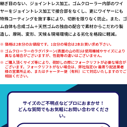
継ぎ目のない、ジョイントレス加工。ゴムクローラー内部のワイ
ヤーをジョイントレス加工で接合部をなくし、更にワイヤーにも
特殊コーティングを施す事により、切断を限りなく防止。また、ゴ
ム自体も合成ゴム＋天然ゴムの独自の配合で素材からこだわり製
造し、摩耗、変形、天候＆現場環境による劣化を格段に軽減。
価格は2本分のお値段です。1台分の場合は2本お買い求め下さい。
ゴムクローラーのラグパターン(表面の山の形)は使用機械やサイズにより
異なる場合がございますが、性能等の違いはございません。
ご購入頂くサイズ等により、荷卸しの際にフォークリフトが必要な場合が
ございます。フォークリフトがない場合は、弊社指定Or 最寄り配送業者
様の営業所止め、またはチャーター便（有料）にて対応いたしますのでご
相談ください。
サイズのご不明点などプロにおまかせ！
どんな質問でもお気軽にお問い合わせくださ
い。