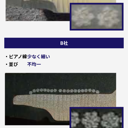
B社
・ピアノ線
少なく細い
・並び
不均一