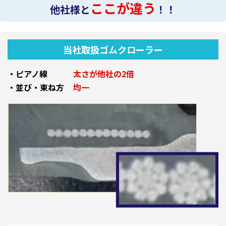
ここが違う
他社様と
！！
当社取扱ゴムクローラー
・ピアノ線
太さが他社の2倍
・並び・束ね方
均一