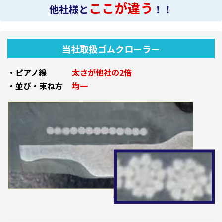
ここが違う
他社様と
！！
当社取扱ゴムクローラー
・ピアノ線
太さが他社の2倍
・並び・束ね方
均一