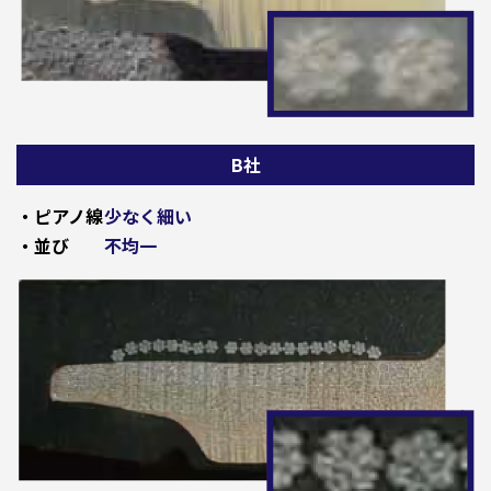
B社
・ピアノ線
少なく細い
・並び
不均一