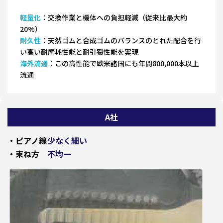
軽量化
：交換作業と機体への負担軽減（従来比最大約
20%）
耐久性
：天然ゴムと合成ゴムのバランスのとれた配合を行
い高い耐摩耗性能と耐引裂性能を実現
海外流通
：この高性能で欧米諸国にも年間800,000本以上
流通
A社
・ピアノ線
少なく細い
・束ね方
不均一