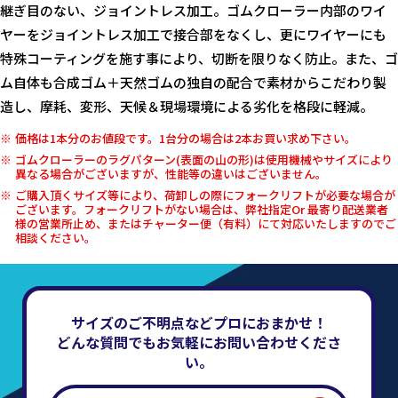
継ぎ目のない、ジョイントレス加工。ゴムクローラー内部のワイ
ヤーをジョイントレス加工で接合部をなくし、更にワイヤーにも
特殊コーティングを施す事により、切断を限りなく防止。また、ゴ
ム自体も合成ゴム＋天然ゴムの独自の配合で素材からこだわり製
造し、摩耗、変形、天候＆現場環境による劣化を格段に軽減。
価格は1本分のお値段です。1台分の場合は2本お買い求め下さい。
ゴムクローラーのラグパターン(表面の山の形)は使用機械やサイズにより
異なる場合がございますが、性能等の違いはございません。
ご購入頂くサイズ等により、荷卸しの際にフォークリフトが必要な場合が
ございます。フォークリフトがない場合は、弊社指定Or 最寄り配送業者
様の営業所止め、またはチャーター便（有料）にて対応いたしますのでご
相談ください。
サイズのご不明点などプロにおまかせ！
どんな質問でもお気軽にお問い合わせくださ
い。