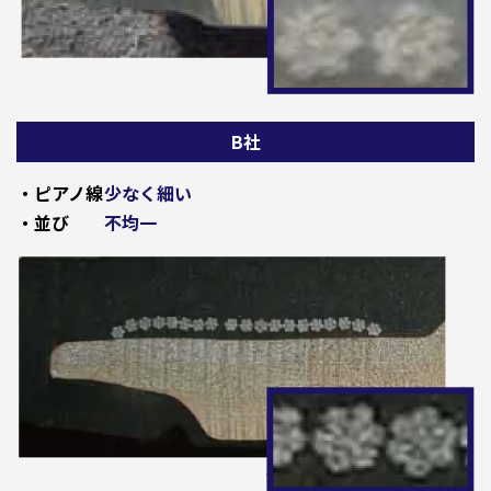
B社
・ピアノ線
少なく細い
・並び
不均一