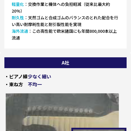
軽量化
：交換作業と機体への負担軽減（従来比最大約
20%）
耐久性
：天然ゴムと合成ゴムのバランスのとれた配合を行
い高い耐摩耗性能と耐引裂性能を実現
海外流通
：この高性能で欧米諸国にも年間800,000本以上
流通
A社
・ピアノ線
少なく細い
・束ね方
不均一