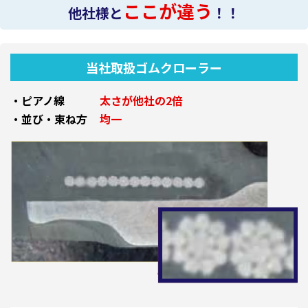
ここが違う
他社様と
！！
当社取扱ゴムクローラー
・ピアノ線
太さが他社の2倍
・並び・束ね方
均一