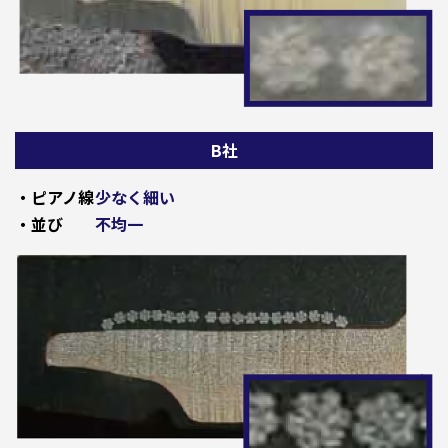
B社
・ピアノ線
少なく細い
・並び
不均一