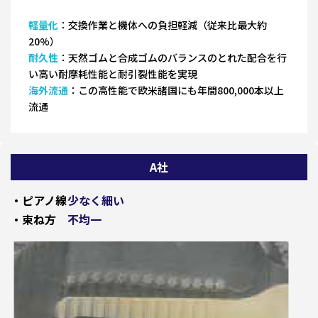
軽量化
：交換作業と機体への負担軽減（従来比最大約
20%）
耐久性
：天然ゴムと合成ゴムのバランスのとれた配合を行
い高い耐摩耗性能と耐引裂性能を実現
海外流通
：この高性能で欧米諸国にも年間800,000本以上
流通
A社
・ピアノ線
少なく細い
・束ね方
不均一