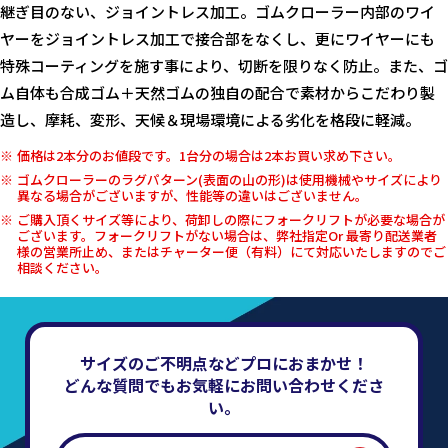
継ぎ目のない、ジョイントレス加工。ゴムクローラー内部のワイ
ヤーをジョイントレス加工で接合部をなくし、更にワイヤーにも
特殊コーティングを施す事により、切断を限りなく防止。また、ゴ
ム自体も合成ゴム＋天然ゴムの独自の配合で素材からこだわり製
造し、摩耗、変形、天候＆現場環境による劣化を格段に軽減。
価格は2本分のお値段です。1台分の場合は2本お買い求め下さい。
ゴムクローラーのラグパターン(表面の山の形)は使用機械やサイズにより
異なる場合がございますが、性能等の違いはございません。
ご購入頂くサイズ等により、荷卸しの際にフォークリフトが必要な場合が
ございます。フォークリフトがない場合は、弊社指定Or 最寄り配送業者
様の営業所止め、またはチャーター便（有料）にて対応いたしますのでご
相談ください。
サイズのご不明点などプロにおまかせ！
どんな質問でもお気軽にお問い合わせくださ
い。