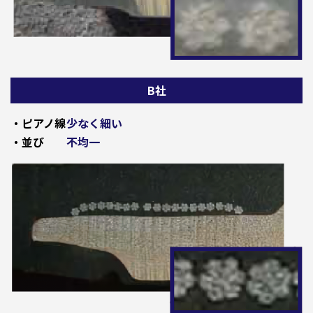
B社
・ピアノ線
少なく細い
・並び
不均一