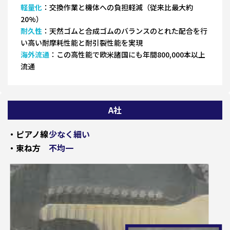
軽量化
：交換作業と機体への負担軽減（従来比最大約
20%）
耐久性
：天然ゴムと合成ゴムのバランスのとれた配合を行
い高い耐摩耗性能と耐引裂性能を実現
海外流通
：この高性能で欧米諸国にも年間800,000本以上
流通
A社
・ピアノ線
少なく細い
・束ね方
不均一