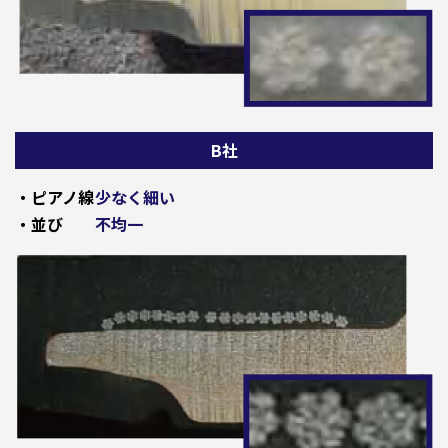
B社
・ピアノ線
少なく細い
・並び
不均一