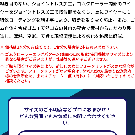
継ぎ目のない、ジョイントレス加工。ゴムクローラー内部のワイ
ヤーをジョイントレス加工で接合部をなくし、更にワイヤーにも
特殊コーティングを施す事により、切断を限りなく防止。また、ゴ
ム自体も合成ゴム＋天然ゴムの独自の配合で素材からこだわり製
造し、摩耗、変形、天候＆現場環境による劣化を格段に軽減。
価格は2本分のお値段です。1台分の場合は2本お買い求め下さい。
ゴムクローラーのラグパターン(表面の山の形)は使用機械やサイズにより
異なる場合がございますが、性能等の違いはございません。
ご購入頂くサイズ等により、荷卸しの際にフォークリフトが必要な場合が
ございます。フォークリフトがない場合は、弊社指定Or 最寄り配送業者
様の営業所止め、またはチャーター便（有料）にて対応いたしますのでご
相談ください。
サイズのご不明点などプロにおまかせ！
どんな質問でもお気軽にお問い合わせくださ
い。