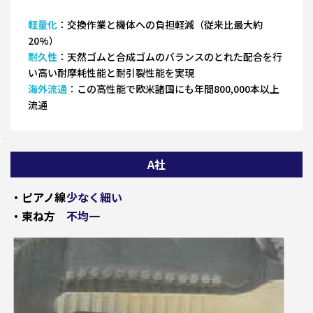
軽量化
：交換作業と機体への負担軽減（従来比最大約
20%）
耐久性
：天然ゴムと合成ゴムのバランスのとれた配合を行
い高い耐摩耗性能と耐引裂性能を実現
海外流通
：この高性能で欧米諸国にも年間800,000本以上
流通
A社
・ピアノ線
少なく細い
・束ね方
不均一