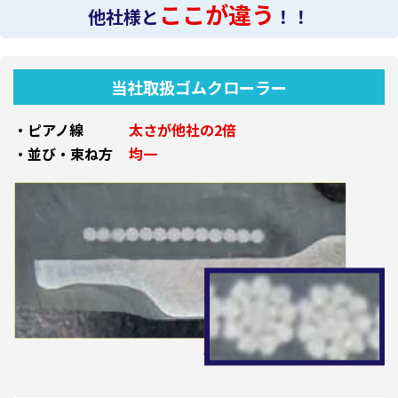
ここが違う
他社様と
！！
当社取扱ゴムクローラー
・ピアノ線
太さが他社の2倍
・並び・束ね方
均一