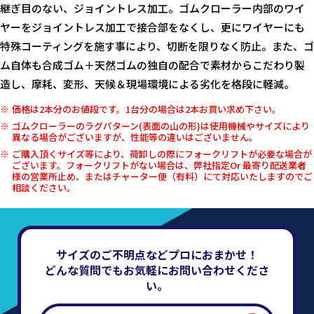
継ぎ目のない、ジョイントレス加工。ゴムクローラー内部のワイ
ヤーをジョイントレス加工で接合部をなくし、更にワイヤーにも
特殊コーティングを施す事により、切断を限りなく防止。また、ゴ
ム自体も合成ゴム＋天然ゴムの独自の配合で素材からこだわり製
造し、摩耗、変形、天候＆現場環境による劣化を格段に軽減。
価格は2本分のお値段です。1台分の場合は2本お買い求め下さい。
ゴムクローラーのラグパターン(表面の山の形)は使用機械やサイズにより
異なる場合がございますが、性能等の違いはございません。
ご購入頂くサイズ等により、荷卸しの際にフォークリフトが必要な場合が
ございます。フォークリフトがない場合は、弊社指定Or 最寄り配送業者
様の営業所止め、またはチャーター便（有料）にて対応いたしますのでご
相談ください。
サイズのご不明点などプロにおまかせ！
どんな質問でもお気軽にお問い合わせくださ
い。