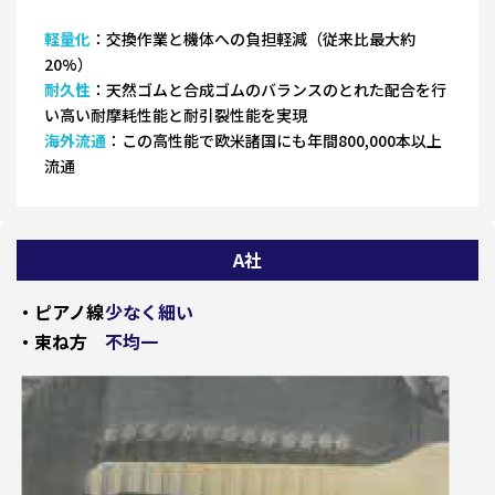
軽量化
：交換作業と機体への負担軽減（従来比最大約
20%）
耐久性
：天然ゴムと合成ゴムのバランスのとれた配合を行
い高い耐摩耗性能と耐引裂性能を実現
海外流通
：この高性能で欧米諸国にも年間800,000本以上
流通
A社
・ピアノ線
少なく細い
・束ね方
不均一