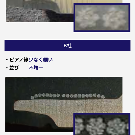
B社
・ピアノ線
少なく細い
・並び
不均一