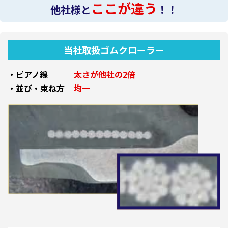
ここが違う
他社様と
！！
当社取扱ゴムクローラー
・ピアノ線
太さが他社の2倍
・並び・束ね方
均一