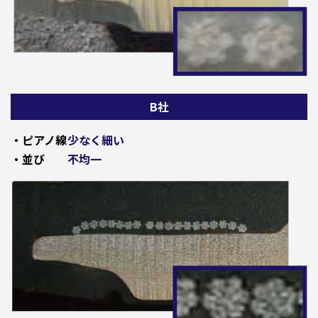
B社
・ピアノ線
少なく細い
・並び
不均一