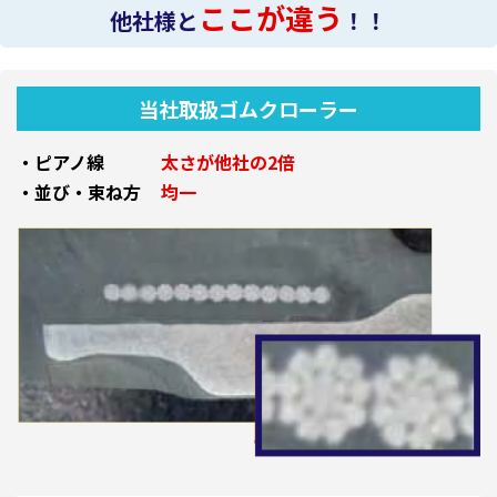
ここが違う
他社様と
！！
当社取扱ゴムクローラー
・ピアノ線
太さが他社の2倍
・並び・束ね方
均一