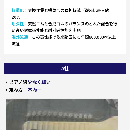
軽量化
：交換作業と機体への負担軽減（従来比最大約
20%）
耐久性
：天然ゴムと合成ゴムのバランスのとれた配合を行
い高い耐摩耗性能と耐引裂性能を実現
海外流通
：この高性能で欧米諸国にも年間800,000本以上
流通
A社
・ピアノ線
少なく細い
・束ね方
不均一