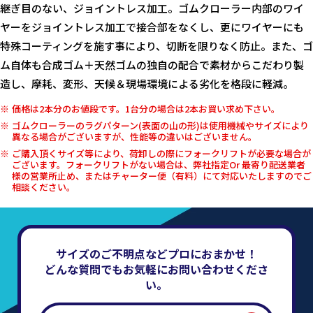
継ぎ目のない、ジョイントレス加工。ゴムクローラー内部のワイ
ヤーをジョイントレス加工で接合部をなくし、更にワイヤーにも
特殊コーティングを施す事により、切断を限りなく防止。また、ゴ
ム自体も合成ゴム＋天然ゴムの独自の配合で素材からこだわり製
造し、摩耗、変形、天候＆現場環境による劣化を格段に軽減。
価格は2本分のお値段です。1台分の場合は2本お買い求め下さい。
ゴムクローラーのラグパターン(表面の山の形)は使用機械やサイズにより
異なる場合がございますが、性能等の違いはございません。
ご購入頂くサイズ等により、荷卸しの際にフォークリフトが必要な場合が
ございます。フォークリフトがない場合は、弊社指定Or 最寄り配送業者
様の営業所止め、またはチャーター便（有料）にて対応いたしますのでご
相談ください。
サイズのご不明点などプロにおまかせ！
どんな質問でもお気軽にお問い合わせくださ
い。