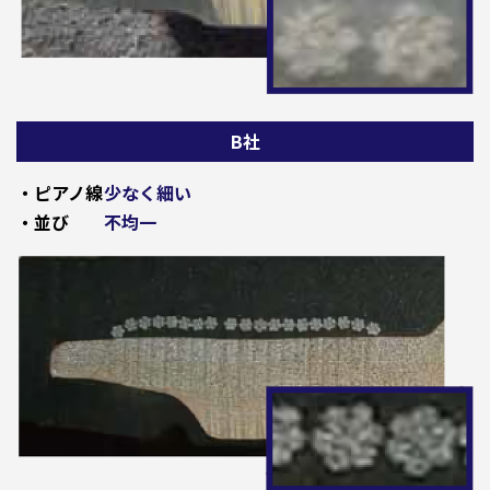
B社
・ピアノ線
少なく細い
・並び
不均一