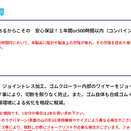
障
あるからこその 安心保証！１年間or500時間以内（コンバイ
証時間内において、本製品に設計や製造上の欠陥が現れ、その欠陥を認めた場
い。
、ジョイントレス加工。ゴムクローラー内部のワイヤーをジョ
す事により、切断を限りなく防止。また、ゴム自体も合成ゴム
場環境による劣化を格段に軽減。
お値段です。1台分の場合は2本お買い求め下さい。
ーのラグパターン(表面の山の形)は使用機械やサイズにより異なる場合がござ
イズ等により、荷卸しの際にフォークリフトが必要な場合がございます。フォー