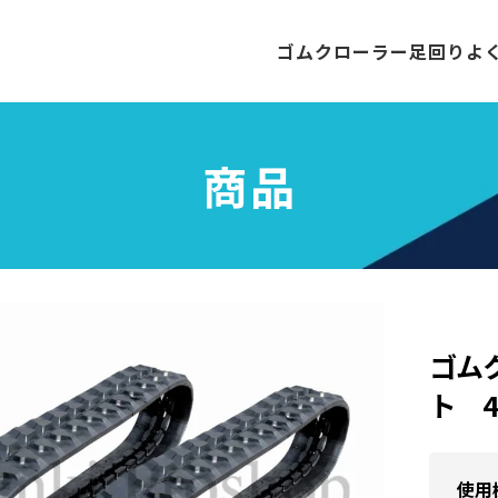
ゴムクローラー
足回り
よ
商品
ゴム
ト 4
使用