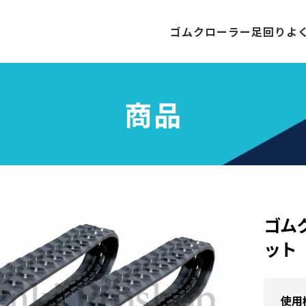
ゴムクローラー
足回り
よ
商品
ゴム
ット 
使用