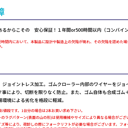
障
あるからこその 安心保証！１年間or500時間以内（コンバイ
証時間内において、本製品に設計や製造上の欠陥が現れ、その欠陥を認めた場
い。
、ジョイントレス加工。ゴムクローラー内部のワイヤーをジョ
す事により、切断を限りなく防止。また、ゴム自体も合成ゴム
場環境による劣化を格段に軽減。
お値段です。1台分の場合は2本お買い求め下さい。
ーのラグパターン(表面の山の形)は使用機械やサイズにより異なる場合がござ
イズ等により、荷卸しの際にフォークリフトが必要な場合がございます。フォー