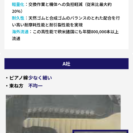
軽量化
：交換作業と機体への負担軽減（従来比最大約
20%）
耐久性
：天然ゴムと合成ゴムのバランスのとれた配合を行
い高い耐摩耗性能と耐引裂性能を実現
海外流通
：この高性能で欧米諸国にも年間800,000本以上
流通
A社
・ピアノ線
少なく細い
・束ね方
不均一