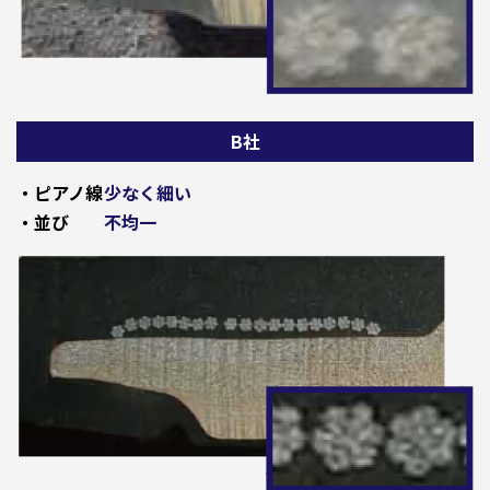
B社
・ピアノ線
少なく細い
・並び
不均一