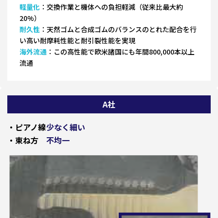
軽量化
：交換作業と機体への負担軽減（従来比最大約
20%）
耐久性
：天然ゴムと合成ゴムのバランスのとれた配合を行
い高い耐摩耗性能と耐引裂性能を実現
海外流通
：この高性能で欧米諸国にも年間800,000本以上
流通
A社
・ピアノ線
少なく細い
・束ね方
不均一