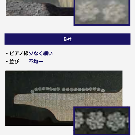
B社
・ピアノ線
少なく細い
・並び
不均一