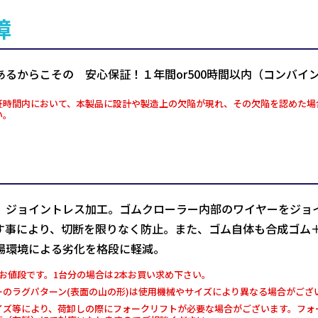
障
あるからこその 安心保証！１年間or500時間以内（コンバイ
証時間内において、本製品に設計や製造上の欠陥が現れ、その欠陥を認めた場
い。
、ジョイントレス加工。ゴムクローラー内部のワイヤーをジョ
す事により、切断を限りなく防止。また、ゴム自体も合成ゴム
場環境による劣化を格段に軽減。
お値段です。1台分の場合は2本お買い求め下さい。
ーのラグパターン(表面の山の形)は使用機械やサイズにより異なる場合がござ
イズ等により、荷卸しの際にフォークリフトが必要な場合がございます。フォー