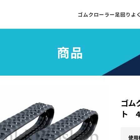
ゴムクローラー
足回り
よ
商品
ゴムク
ト 4
使用