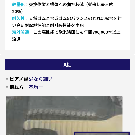
軽量化
：交換作業と機体への負担軽減（従来比最大約
20%）
耐久性
：天然ゴムと合成ゴムのバランスのとれた配合を行
い高い耐摩耗性能と耐引裂性能を実現
海外流通
：この高性能で欧米諸国にも年間800,000本以上
流通
A社
・ピアノ線
少なく細い
・束ね方
不均一