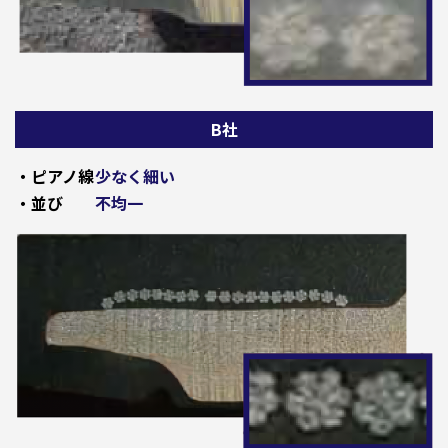
B社
・ピアノ線
少なく細い
・並び
不均一