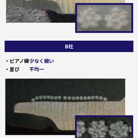
B社
・ピアノ線
少なく細い
・並び
不均一