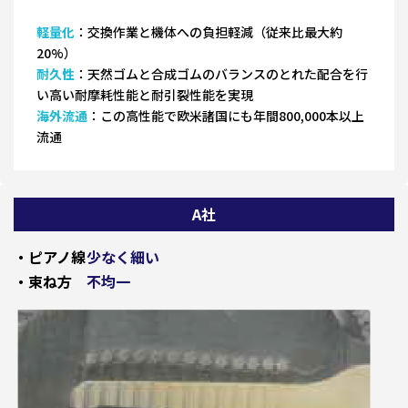
軽量化
：交換作業と機体への負担軽減（従来比最大約
20%）
耐久性
：天然ゴムと合成ゴムのバランスのとれた配合を行
い高い耐摩耗性能と耐引裂性能を実現
海外流通
：この高性能で欧米諸国にも年間800,000本以上
流通
A社
・ピアノ線
少なく細い
・束ね方
不均一