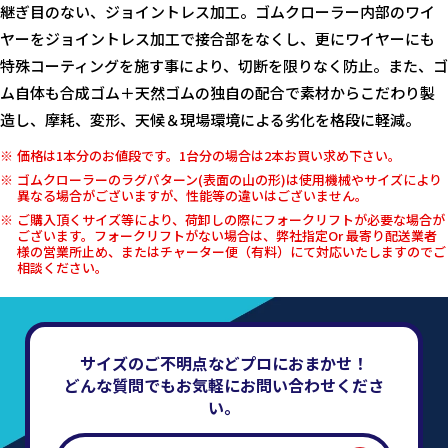
継ぎ目のない、ジョイントレス加工。ゴムクローラー内部のワイ
ヤーをジョイントレス加工で接合部をなくし、更にワイヤーにも
特殊コーティングを施す事により、切断を限りなく防止。また、ゴ
ム自体も合成ゴム＋天然ゴムの独自の配合で素材からこだわり製
造し、摩耗、変形、天候＆現場環境による劣化を格段に軽減。
価格は1本分のお値段です。1台分の場合は2本お買い求め下さい。
ゴムクローラーのラグパターン(表面の山の形)は使用機械やサイズにより
異なる場合がございますが、性能等の違いはございません。
ご購入頂くサイズ等により、荷卸しの際にフォークリフトが必要な場合が
ございます。フォークリフトがない場合は、弊社指定Or 最寄り配送業者
様の営業所止め、またはチャーター便（有料）にて対応いたしますのでご
相談ください。
サイズのご不明点などプロにおまかせ！
どんな質問でもお気軽にお問い合わせくださ
い。