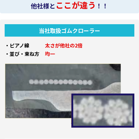
ここが違う
他社様と
！！
当社取扱ゴムクローラー
・ピアノ線
太さが他社の2倍
・並び・束ね方
均一