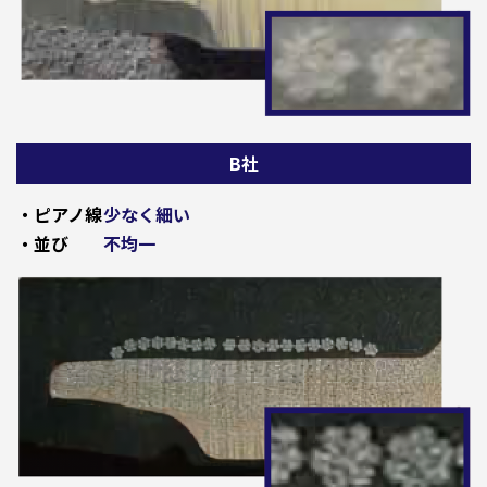
B社
・ピアノ線
少なく細い
・並び
不均一