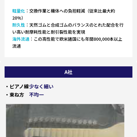
軽量化
：交換作業と機体への負担軽減（従来比最大約
20%）
耐久性
：天然ゴムと合成ゴムのバランスのとれた配合を行
い高い耐摩耗性能と耐引裂性能を実現
海外流通
：この高性能で欧米諸国にも年間800,000本以上
流通
A社
・ピアノ線
少なく細い
・束ね方
不均一