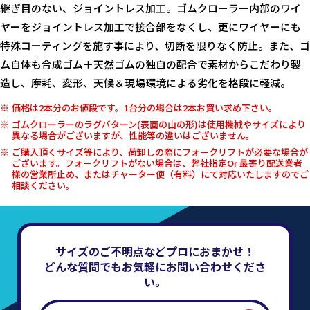
継ぎ目のない、ジョイントレス加工。ゴムクローラー内部のワイ
ヤーをジョイントレス加工で接合部をなくし、更にワイヤーにも
特殊コーティングを施す事により、切断を限りなく防止。また、ゴ
ム自体も合成ゴム＋天然ゴムの独自の配合で素材からこだわり製
造し、摩耗、変形、天候＆現場環境による劣化を格段に軽減。
価格は2本分のお値段です。1台分の場合は2本お買い求め下さい。
ゴムクローラーのラグパターン(表面の山の形)は使用機械やサイズにより
異なる場合がございますが、性能等の違いはございません。
ご購入頂くサイズ等により、荷卸しの際にフォークリフトが必要な場合が
ございます。フォークリフトがない場合は、弊社指定Or 最寄り配送業者
様の営業所止め、またはチャーター便（有料）にて対応いたしますのでご
相談ください。
サイズのご不明点などプロにおまかせ！
どんな質問でもお気軽にお問い合わせくださ
い。