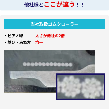
ここが違う
他社様と
！！
当社取扱ゴムクローラー
・ピアノ線
太さが他社の2倍
・並び・束ね方
均一