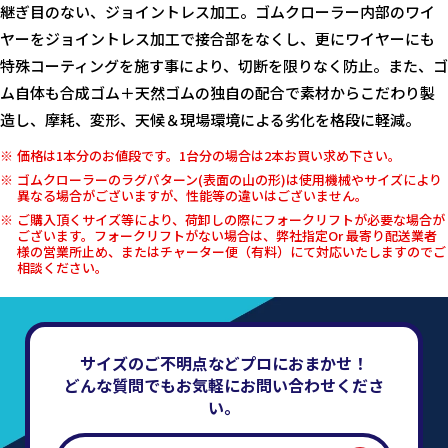
継ぎ目のない、ジョイントレス加工。ゴムクローラー内部のワイ
ヤーをジョイントレス加工で接合部をなくし、更にワイヤーにも
特殊コーティングを施す事により、切断を限りなく防止。また、ゴ
ム自体も合成ゴム＋天然ゴムの独自の配合で素材からこだわり製
造し、摩耗、変形、天候＆現場環境による劣化を格段に軽減。
価格は1本分のお値段です。1台分の場合は2本お買い求め下さい。
ゴムクローラーのラグパターン(表面の山の形)は使用機械やサイズにより
異なる場合がございますが、性能等の違いはございません。
ご購入頂くサイズ等により、荷卸しの際にフォークリフトが必要な場合が
ございます。フォークリフトがない場合は、弊社指定Or 最寄り配送業者
様の営業所止め、またはチャーター便（有料）にて対応いたしますのでご
相談ください。
サイズのご不明点などプロにおまかせ！
どんな質問でもお気軽にお問い合わせくださ
い。