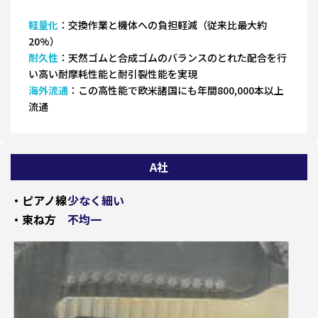
軽量化
：交換作業と機体への負担軽減（従来比最大約
20%）
耐久性
：天然ゴムと合成ゴムのバランスのとれた配合を行
い高い耐摩耗性能と耐引裂性能を実現
海外流通
：この高性能で欧米諸国にも年間800,000本以上
流通
A社
・ピアノ線
少なく細い
・束ね方
不均一