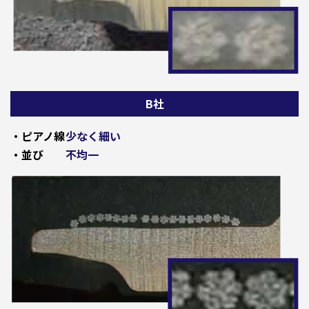
B社
・ピアノ線
少なく細い
・並び
不均一