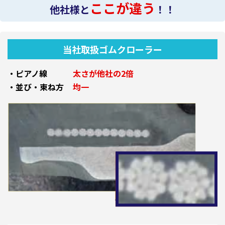
ここが違う
他社様と
！！
当社取扱ゴムクローラー
・ピアノ線
太さが他社の2倍
・並び・束ね方
均一