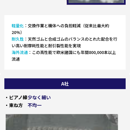
軽量化
：交換作業と機体への負担軽減（従来比最大約
20%）
耐久性
：天然ゴムと合成ゴムのバランスのとれた配合を行
い高い耐摩耗性能と耐引裂性能を実現
海外流通
：この高性能で欧米諸国にも年間800,000本以上
流通
A社
・ピアノ線
少なく細い
・束ね方
不均一