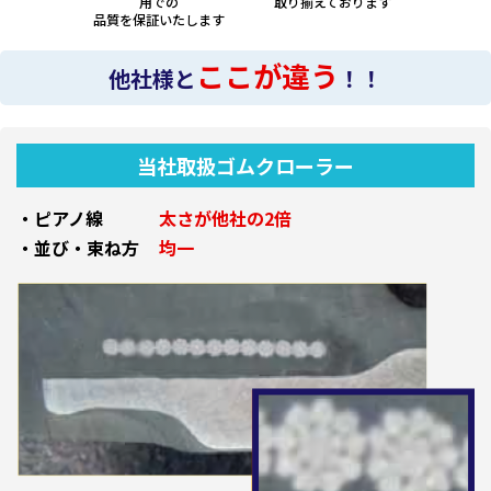
用での
取り揃えております
品質を保証いたします
ここが違う
他社様と
！！
当社取扱ゴムクローラー
・ピアノ線
太さが他社の2倍
・並び・束ね方
均一