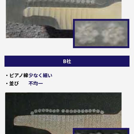
B社
・ピアノ線
少なく細い
・並び
不均一