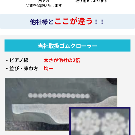
用での
取り揃えております
品質を保証いたします
ここが違う
他社様と
！！
当社取扱ゴムクローラー
・ピアノ線
太さが他社の2倍
・並び・束ね方
均一