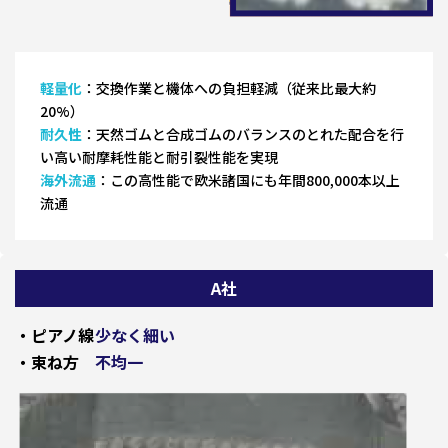
軽量化
：交換作業と機体への負担軽減（従来比最大約
20%）
耐久性
：天然ゴムと合成ゴムのバランスのとれた配合を行
い高い耐摩耗性能と耐引裂性能を実現
海外流通
：この高性能で欧米諸国にも年間800,000本以上
流通
A社
・ピアノ線
少なく細い
・束ね方
不均一