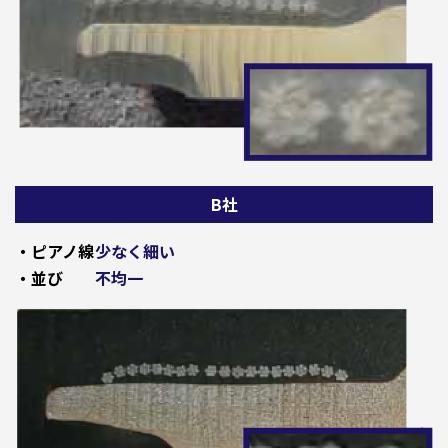
B社
・ピアノ線
少なく細い
・並び
不均一