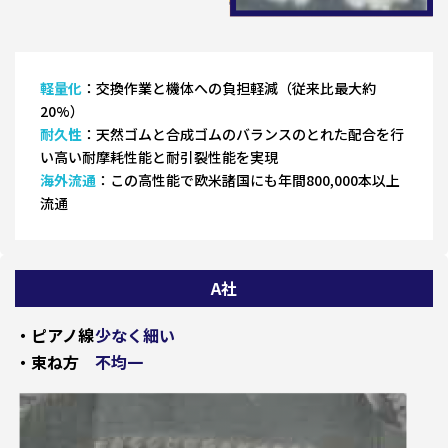
軽量化
：交換作業と機体への負担軽減（従来比最大約
20%）
耐久性
：天然ゴムと合成ゴムのバランスのとれた配合を行
い高い耐摩耗性能と耐引裂性能を実現
海外流通
：この高性能で欧米諸国にも年間800,000本以上
流通
A社
・ピアノ線
少なく細い
・束ね方
不均一