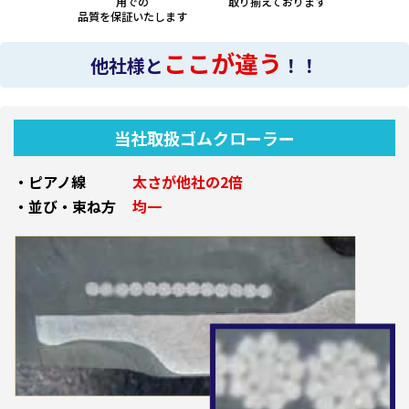
用での
取り揃えております
品質を保証いたします
ここが違う
他社様と
！！
当社取扱ゴムクローラー
・ピアノ線
太さが他社の2倍
・並び・束ね方
均一