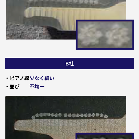
B社
・ピアノ線
少なく細い
・並び
不均一