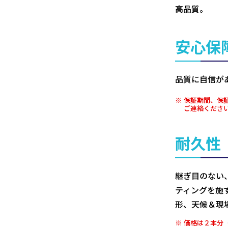
高品質。
安心保
品質に自信が
保証期間、保
ご連絡くださ
耐久性
継ぎ目のない
ティングを施
形、天候＆現
価格は２本分