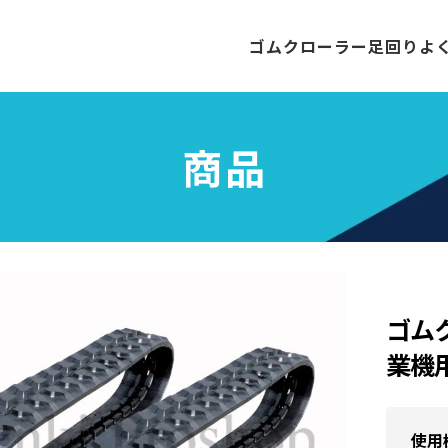
ゴムクローラー
足回り
よ
商品
ゴム
業機用
使用