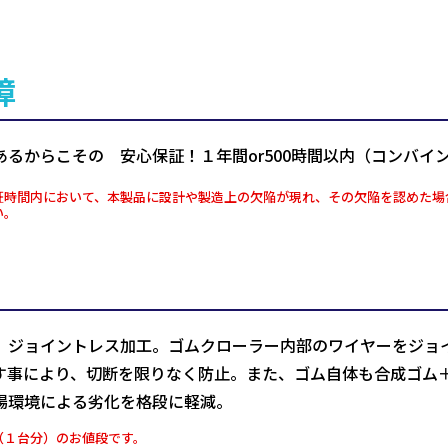
障
あるからこその 安心保証！１年間or500時間以内（コンバイ
証時間内において、本製品に設計や製造上の欠陥が現れ、その欠陥を認めた場
い。
、ジョイントレス加工。ゴムクローラー内部のワイヤーをジョ
す事により、切断を限りなく防止。また、ゴム自体も合成ゴム
場環境による劣化を格段に軽減。
（１台分）のお値段です。