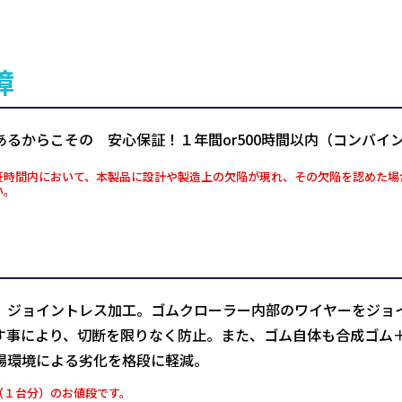
障
あるからこその 安心保証！１年間or500時間以内（コンバイ
証時間内において、本製品に設計や製造上の欠陥が現れ、その欠陥を認めた場
い。
、ジョイントレス加工。ゴムクローラー内部のワイヤーをジョ
す事により、切断を限りなく防止。また、ゴム自体も合成ゴム
場環境による劣化を格段に軽減。
（１台分）のお値段です。