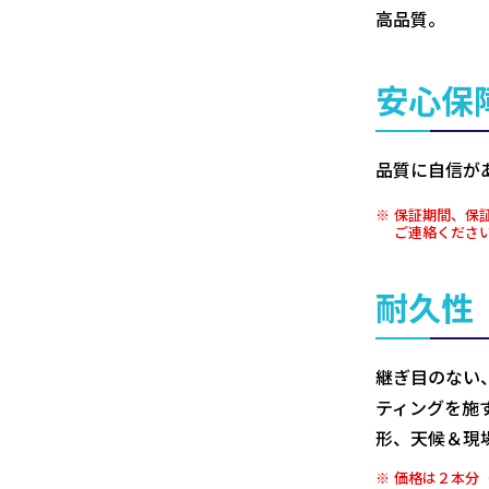
高品質。
安心保
品質に自信が
保証期間、保
ご連絡くださ
耐久性
継ぎ目のない
ティングを施
形、天候＆現
価格は２本分