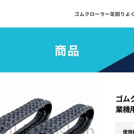
ゴムクローラー
足回り
よ
商品
ゴム
業機用
使用