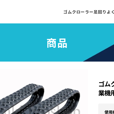
ゴムクローラー
足回り
よ
商品
ゴム
業機用
使用