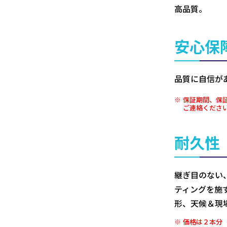
高品質。
安心保
品質に自信が
保証期間、保
ご連絡くださ
耐久性
継ぎ目のない
ティングを施
形、天候＆現
価格は２本分