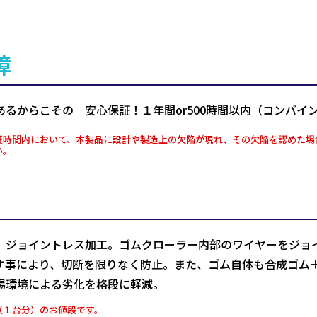
障
あるからこその 安心保証！１年間or500時間以内（コンバイ
証時間内において、本製品に設計や製造上の欠陥が現れ、その欠陥を認めた場
い。
、ジョイントレス加工。ゴムクローラー内部のワイヤーをジョ
す事により、切断を限りなく防止。また、ゴム自体も合成ゴム
場環境による劣化を格段に軽減。
（１台分）のお値段です。