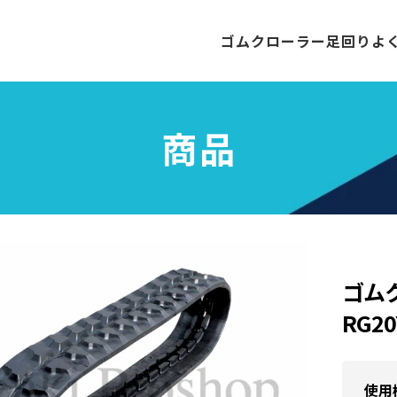
ゴムクローラー
足回り
よ
商品
ゴム
RG2
使用