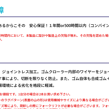
障
あるからこその 安心保証！１年間or500時間以内（コンバイ
証時間内において、本製品に設計や製造上の欠陥が現れ、その欠陥を認めた場
い。
、ジョイントレス加工。ゴムクローラー内部のワイヤーをジョ
す事により、切断を限りなく防止。また、ゴム自体も合成ゴム
場環境による劣化を格段に軽減。
お値段です。1台分の場合は2本お買い求め下さい。
ーのラグパターン(表面の山の形)は使用機械やサイズにより異なる場合がござ
イズ等により、荷卸しの際にフォークリフトが必要な場合がございます。フォー