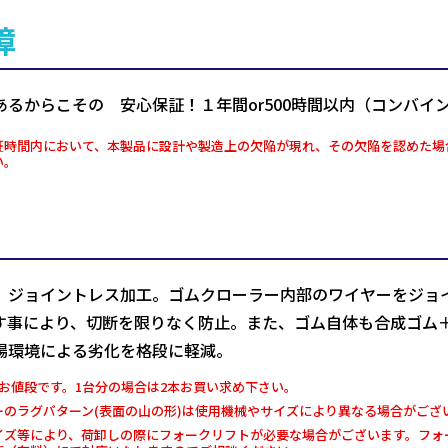
障
あるからこその 安心保証！１年間or500時間以内（コンバイ
証時間内において、本製品に設計や製造上の欠陥が現れ、その欠陥を認めた場
い。
、ジョイントレス加工。ゴムクローラー内部のワイヤーをジョ
す事により、切断を限りなく防止。また、ゴム自体も合成ゴム
場環境による劣化を格段に軽減。
お値段です。1台分の場合は2本お買い求め下さい。
ーのラグパターン(表面の山の形)は使用機械やサイズにより異なる場合がござ
イズ等により、荷卸しの際にフォークリフトが必要な場合がございます。フォー