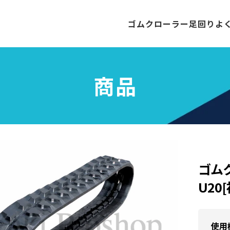
ゴムクローラー
足回り
よ
商品
ゴム
U20
使用