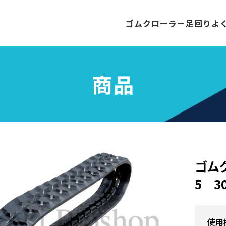
ゴムクローラー
足回り
よ
商品
ゴム
5 3
使用