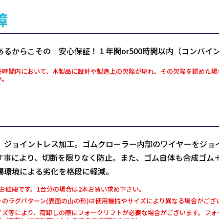
障
あるからこその 安心保証！１年間or500時間以内（コンバイ
証時間内において、本製品に設計や製造上の欠陥が現れ、その欠陥を認めた場
い。
、ジョイントレス加工。ゴムクローラー内部のワイヤーをジョ
す事により、切断を限りなく防止。また、ゴム自体も合成ゴム
場環境による劣化を格段に軽減。
お値段です。1台分の場合は2本お買い求め下さい。
ーのラグパターン(表面の山の形)は使用機械やサイズにより異なる場合がござ
イズ等により、荷卸しの際にフォークリフトが必要な場合がございます。フォー