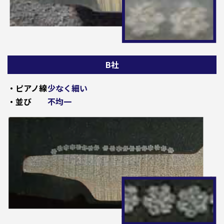
B社
・ピアノ線
少なく細い
・並び
不均一