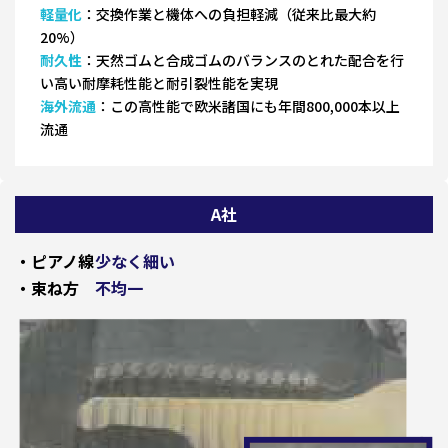
軽量化
：交換作業と機体への負担軽減（従来比最大約
20%）
耐久性
：天然ゴムと合成ゴムのバランスのとれた配合を行
い高い耐摩耗性能と耐引裂性能を実現
海外流通
：この高性能で欧米諸国にも年間800,000本以上
流通
A社
・ピアノ線
少なく細い
・束ね方
不均一