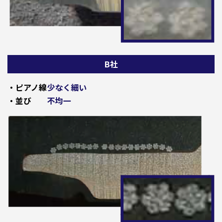
B社
・ピアノ線
少なく細い
・並び
不均一