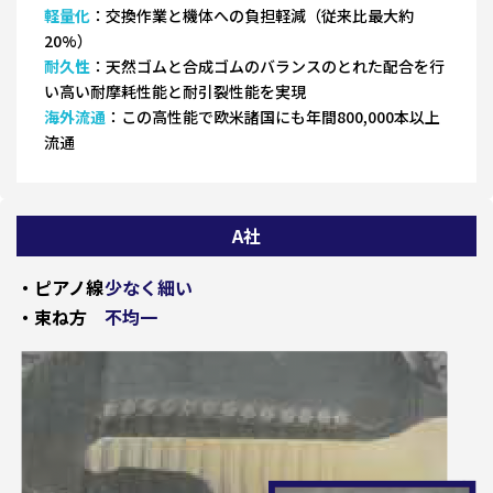
軽量化
：交換作業と機体への負担軽減（従来比最大約
20%）
耐久性
：天然ゴムと合成ゴムのバランスのとれた配合を行
い高い耐摩耗性能と耐引裂性能を実現
海外流通
：この高性能で欧米諸国にも年間800,000本以上
流通
A社
・ピアノ線
少なく細い
・束ね方
不均一