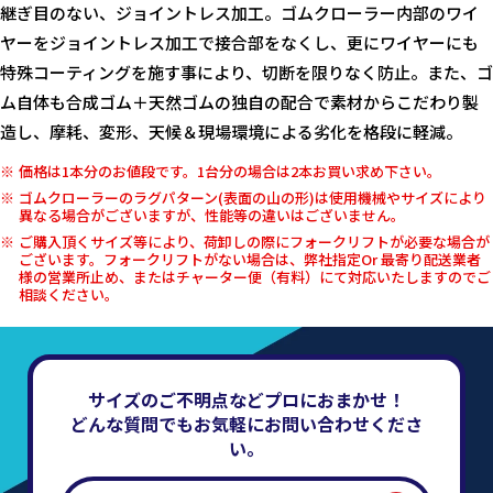
継ぎ目のない、ジョイントレス加工。ゴムクローラー内部のワイ
ヤーをジョイントレス加工で接合部をなくし、更にワイヤーにも
特殊コーティングを施す事により、切断を限りなく防止。また、ゴ
ム自体も合成ゴム＋天然ゴムの独自の配合で素材からこだわり製
造し、摩耗、変形、天候＆現場環境による劣化を格段に軽減。
価格は1本分のお値段です。1台分の場合は2本お買い求め下さい。
ゴムクローラーのラグパターン(表面の山の形)は使用機械やサイズにより
異なる場合がございますが、性能等の違いはございません。
ご購入頂くサイズ等により、荷卸しの際にフォークリフトが必要な場合が
ございます。フォークリフトがない場合は、弊社指定Or 最寄り配送業者
様の営業所止め、またはチャーター便（有料）にて対応いたしますのでご
相談ください。
サイズのご不明点などプロにおまかせ！
どんな質問でもお気軽にお問い合わせくださ
い。