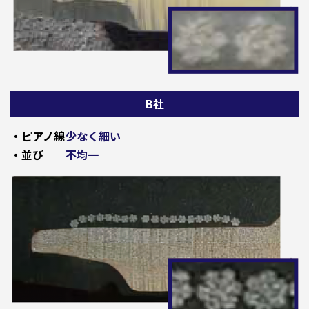
B社
・ピアノ線
少なく細い
・並び
不均一