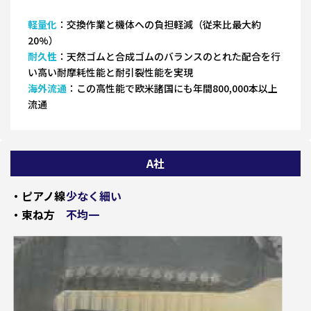
軽量化
：交換作業と機体への負担軽減（従来比最大約
20%）
耐久性
：天然ゴムと合成ゴムのバランスのとれた配合を行
い高い耐摩耗性能と耐引裂性能を実現
海外流通
：この高性能で欧米諸国にも年間800,000本以上
流通
A社
・ピアノ線
少なく細い
・束ね方
不均一