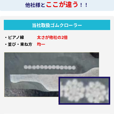
ここが違う
他社様と
！！
当社取扱ゴムクローラー
・ピアノ線
太さが他社の2倍
・並び・束ね方
均一