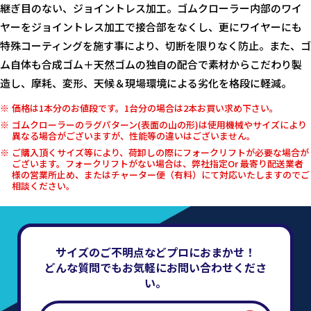
継ぎ目のない、ジョイントレス加工。ゴムクローラー内部のワイ
ヤーをジョイントレス加工で接合部をなくし、更にワイヤーにも
特殊コーティングを施す事により、切断を限りなく防止。また、ゴ
ム自体も合成ゴム＋天然ゴムの独自の配合で素材からこだわり製
造し、摩耗、変形、天候＆現場環境による劣化を格段に軽減。
価格は1本分のお値段です。1台分の場合は2本お買い求め下さい。
ゴムクローラーのラグパターン(表面の山の形)は使用機械やサイズにより
異なる場合がございますが、性能等の違いはございません。
ご購入頂くサイズ等により、荷卸しの際にフォークリフトが必要な場合が
ございます。フォークリフトがない場合は、弊社指定Or 最寄り配送業者
様の営業所止め、またはチャーター便（有料）にて対応いたしますのでご
相談ください。
サイズのご不明点などプロにおまかせ！
どんな質問でもお気軽にお問い合わせくださ
い。