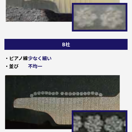
B社
・ピアノ線
少なく細い
・並び
不均一