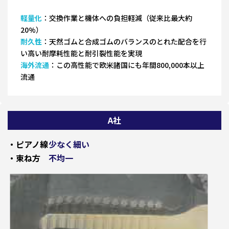
軽量化
：交換作業と機体への負担軽減（従来比最大約
20%）
耐久性
：天然ゴムと合成ゴムのバランスのとれた配合を行
い高い耐摩耗性能と耐引裂性能を実現
海外流通
：この高性能で欧米諸国にも年間800,000本以上
流通
A社
・ピアノ線
少なく細い
・束ね方
不均一