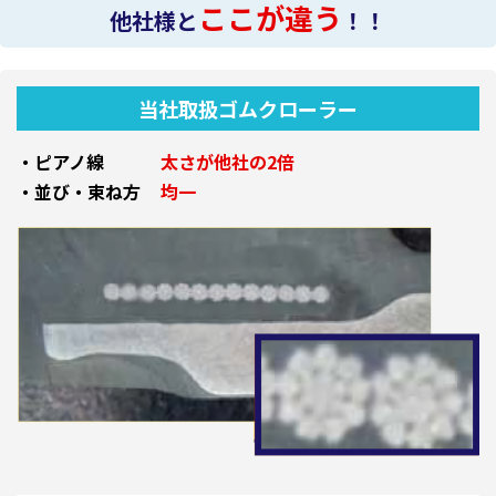
ここが違う
他社様と
！！
当社取扱ゴムクローラー
・ピアノ線
太さが他社の2倍
・並び・束ね方
均一