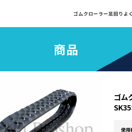
ゴムクローラー
足回り
よ
商品
ゴム
SK35
使用