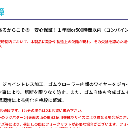
障
あるからこその 安心保証！１年間or500時間以内（コンバイ
証時間内において、本製品に設計や製造上の欠陥が現れ、その欠陥を認めた場
い。
、ジョイントレス加工。ゴムクローラー内部のワイヤーをジョ
す事により、切断を限りなく防止。また、ゴム自体も合成ゴム
場環境による劣化を格段に軽減。
お値段です。1台分の場合は2本お買い求め下さい。
ーのラグパターン(表面の山の形)は使用機械やサイズにより異なる場合がござ
イズ等により、荷卸しの際にフォークリフトが必要な場合がございます。フォー