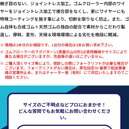
継ぎ目のない、ジョイントレス加工。ゴムクローラー内部のワイ
ヤーをジョイントレス加工で接合部をなくし、更にワイヤーにも
特殊コーティングを施す事により、切断を限りなく防止。また、ゴ
ム自体も合成ゴム＋天然ゴムの独自の配合で素材からこだわり製
造し、摩耗、変形、天候＆現場環境による劣化を格段に軽減。
価格は2本分のお値段です。1台分の場合は2本お買い求め下さい。
ゴムクローラーのラグパターン(表面の山の形)は使用機械やサイズにより
異なる場合がございますが、性能等の違いはございません。
ご購入頂くサイズ等により、荷卸しの際にフォークリフトが必要な場合が
ございます。フォークリフトがない場合は、弊社指定Or 最寄り配送業者
様の営業所止め、またはチャーター便（有料）にて対応いたしますのでご
相談ください。
サイズのご不明点などプロにおまかせ！
どんな質問でもお気軽にお問い合わせくださ
い。