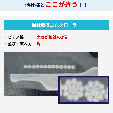
ここが違う
他社様と
！！
当社取扱ゴムクローラー
・ピアノ線
太さが他社の2倍
・並び・束ね方
均一