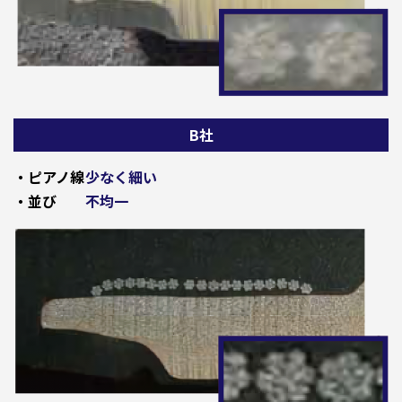
B社
・ピアノ線
少なく細い
・並び
不均一