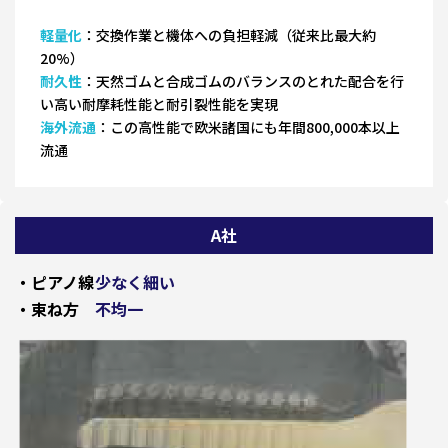
軽量化
：交換作業と機体への負担軽減（従来比最大約
20%）
耐久性
：天然ゴムと合成ゴムのバランスのとれた配合を行
い高い耐摩耗性能と耐引裂性能を実現
海外流通
：この高性能で欧米諸国にも年間800,000本以上
流通
A社
・ピアノ線
少なく細い
・束ね方
不均一