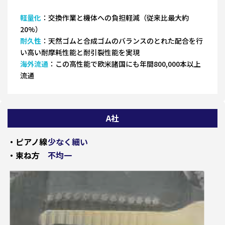
軽量化
：交換作業と機体への負担軽減（従来比最大約
20%）
耐久性
：天然ゴムと合成ゴムのバランスのとれた配合を行
い高い耐摩耗性能と耐引裂性能を実現
海外流通
：この高性能で欧米諸国にも年間800,000本以上
流通
A社
・ピアノ線
少なく細い
・束ね方
不均一