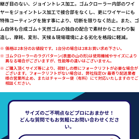
継ぎ目のない、ジョイントレス加工。ゴムクローラー内部のワイ
ヤーをジョイントレス加工で接合部をなくし、更にワイヤーにも
特殊コーティングを施す事により、切断を限りなく防止。また、ゴ
ム自体も合成ゴム＋天然ゴムの独自の配合で素材からこだわり製
造し、摩耗、変形、天候＆現場環境による劣化を格段に軽減。
価格は2本分のお値段です。1台分の場合は2本お買い求め下さい。
ゴムクローラーのラグパターン(表面の山の形)は使用機械やサイズにより
異なる場合がございますが、性能等の違いはございません。
ご購入頂くサイズ等により、荷卸しの際にフォークリフトが必要な場合が
ございます。フォークリフトがない場合は、弊社指定Or 最寄り配送業者
様の営業所止め、またはチャーター便（有料）にて対応いたしますのでご
相談ください。
サイズのご不明点などプロにおまかせ！
どんな質問でもお気軽にお問い合わせくださ
い。