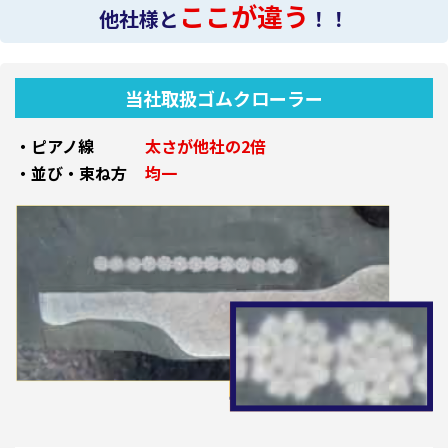
ここが違う
他社様と
！！
当社取扱ゴムクローラー
・ピアノ線
太さが他社の2倍
・並び・束ね方
均一