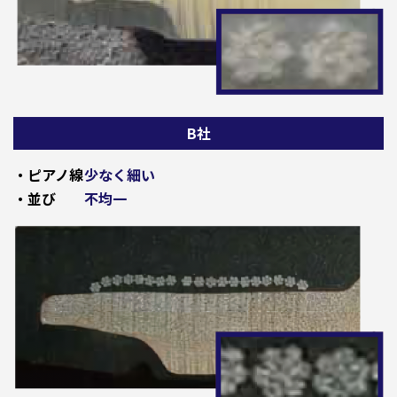
B社
・ピアノ線
少なく細い
・並び
不均一