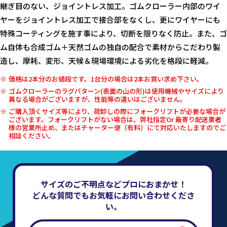
継ぎ目のない、ジョイントレス加工。ゴムクローラー内部のワイ
ヤーをジョイントレス加工で接合部をなくし、更にワイヤーにも
特殊コーティングを施す事により、切断を限りなく防止。また、ゴ
ム自体も合成ゴム＋天然ゴムの独自の配合で素材からこだわり製
造し、摩耗、変形、天候＆現場環境による劣化を格段に軽減。
価格は2本分のお値段です。1台分の場合は2本お買い求め下さい。
ゴムクローラーのラグパターン(表面の山の形)は使用機械やサイズにより
異なる場合がございますが、性能等の違いはございません。
ご購入頂くサイズ等により、荷卸しの際にフォークリフトが必要な場合が
ございます。フォークリフトがない場合は、弊社指定Or 最寄り配送業者
様の営業所止め、またはチャーター便（有料）にて対応いたしますのでご
相談ください。
サイズのご不明点などプロにおまかせ！
どんな質問でもお気軽にお問い合わせくださ
い。