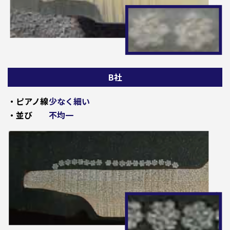
B社
・ピアノ線
少なく細い
・並び
不均一