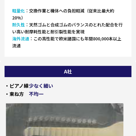
軽量化
：交換作業と機体への負担軽減（従来比最大約
20%）
耐久性
：天然ゴムと合成ゴムのバランスのとれた配合を行
い高い耐摩耗性能と耐引裂性能を実現
海外流通
：この高性能で欧米諸国にも年間800,000本以上
流通
A社
・ピアノ線
少なく細い
・束ね方
不均一