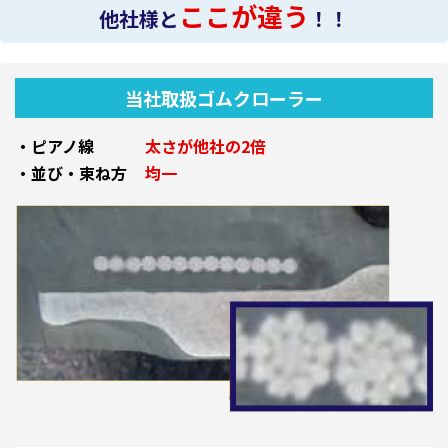
ここが違う
他社様と
！！
当社取扱ゴムクローラー
・ピアノ線
太さが他社の2倍
・並び・束ね方
均一